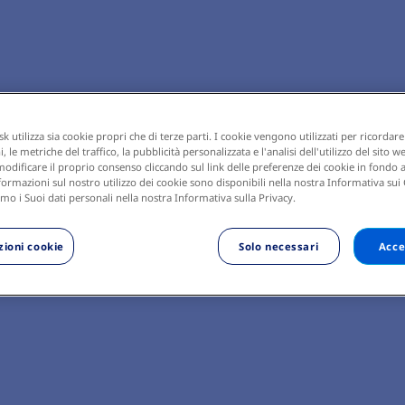
 utilizza sia cookie propri che di terze parti. I cookie vengono utilizzati per ricordare
 le metriche del traffico, la pubblicità personalizzata e l'analisi dell'utilizzo del sito w
odificare il proprio consenso cliccando sul link delle preferenze dei cookie in fondo a
ormazioni sul nostro utilizzo dei cookie sono disponibili nella nostra Informativa sui
mo i Suoi dati personali nella nostra Informativa sulla Privacy.
ioni cookie
Solo necessari
Acce