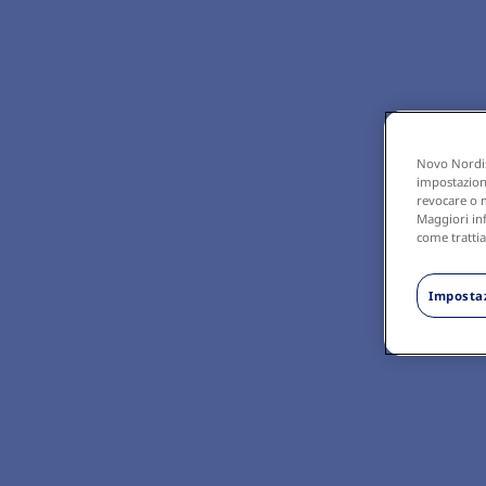
Novo Nordisk
impostazioni,
revocare o m
Maggiori inf
come trattia
Impostaz