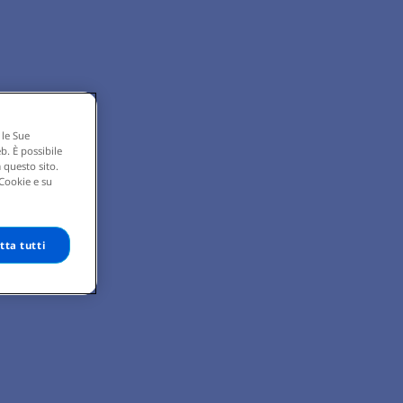
 le Sue
eb. È possibile
 questo sito.
 Cookie e su
tta tutti