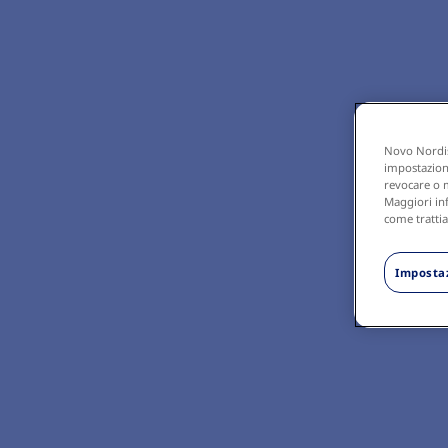
Novo Nordisk
impostazioni,
revocare o m
Maggiori inf
come trattia
Impostaz