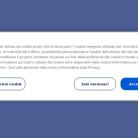
 utilizza sia cookie propri che di terze parti. I cookie vengono utilizzati per ricordare
 le metriche del traffico, la pubblicità personalizzata e l'analisi dell'utilizzo del sito w
odificare il proprio consenso cliccando sul link delle preferenze dei cookie in fondo a
ormazioni sul nostro utilizzo dei cookie sono disponibili nella nostra Informativa sui
mo i Suoi dati personali nella nostra Informativa sulla Privacy.
ioni cookie
Solo necessari
Acce