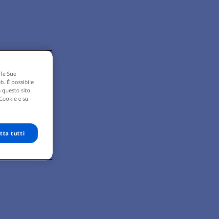
 le Sue
eb. È possibile
 questo sito.
 Cookie e su
tta tutti