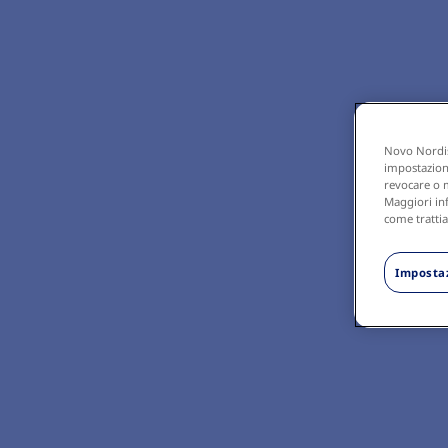
Novo Nordisk
impostazioni,
revocare o m
Maggiori inf
come trattia
Impostaz