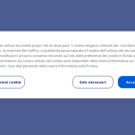
 utilizza sia cookie propri che di terze parti. I cookie vengono utilizzati per ricordare
 le metriche del traffico, la pubblicità personalizzata e l'analisi dell'utilizzo del sito w
odificare il proprio consenso cliccando sul link delle preferenze dei cookie in fondo a
ormazioni sul nostro utilizzo dei cookie sono disponibili nella nostra Informativa sui
mo i Suoi dati personali nella nostra Informativa sulla Privacy.
ioni cookie
Solo necessari
Acce