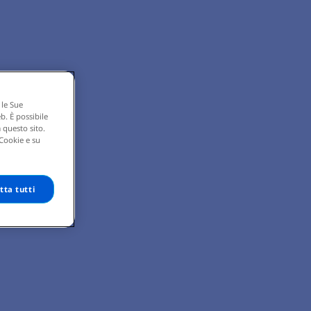
 le Sue
eb. È possibile
 questo sito.
 Cookie e su
tta tutti