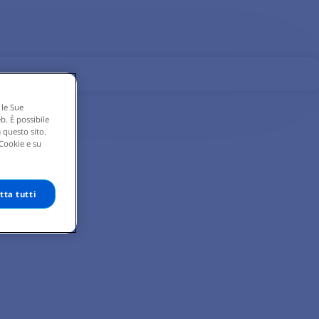
 le Sue
eb. È possibile
 questo sito.
 Cookie e su
tta tutti