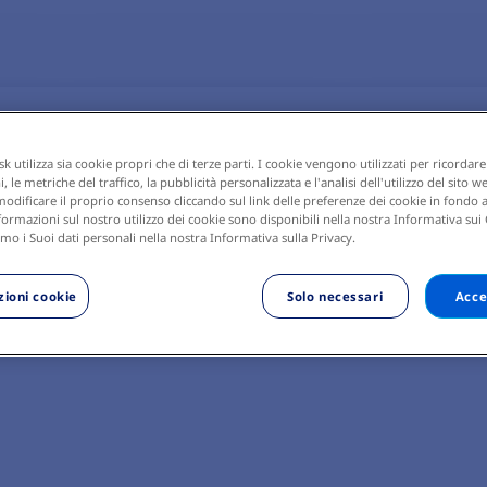
 utilizza sia cookie propri che di terze parti. I cookie vengono utilizzati per ricordare
 le metriche del traffico, la pubblicità personalizzata e l'analisi dell'utilizzo del sito w
odificare il proprio consenso cliccando sul link delle preferenze dei cookie in fondo a
ormazioni sul nostro utilizzo dei cookie sono disponibili nella nostra Informativa sui
mo i Suoi dati personali nella nostra Informativa sulla Privacy.
ioni cookie
Solo necessari
Acce