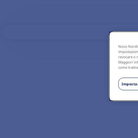
Novo Nordisk
impostazioni,
revocare o m
Maggiori inf
come trattia
Impostaz